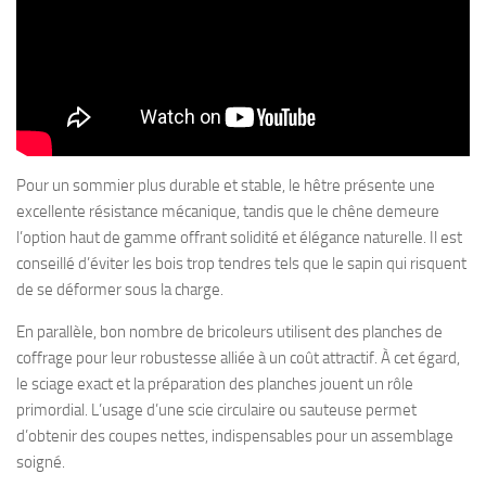
Pour un sommier plus durable et stable, le hêtre présente une
excellente résistance mécanique, tandis que le chêne demeure
l’option haut de gamme offrant solidité et élégance naturelle. Il est
conseillé d’éviter les bois trop tendres tels que le sapin qui risquent
de se déformer sous la charge.
En parallèle, bon nombre de bricoleurs utilisent des planches de
coffrage pour leur robustesse alliée à un coût attractif. À cet égard,
le sciage exact et la préparation des planches jouent un rôle
primordial. L’usage d’une scie circulaire ou sauteuse permet
d’obtenir des coupes nettes, indispensables pour un assemblage
soigné.