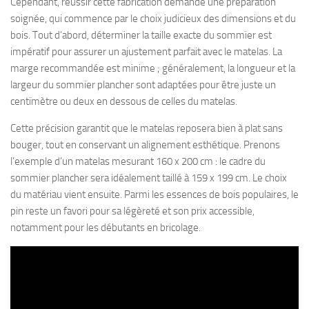
Cependant, réussir cette fabrication demande une préparation
soignée, qui commence par le choix judicieux des dimensions et du
bois. Tout d’abord, déterminer la taille exacte du sommier est
impératif pour assurer un ajustement parfait avec le matelas. La
marge recommandée est minime ; généralement, la longueur et la
largeur du sommier plancher sont adaptées pour être juste un
centimètre ou deux en dessous de celles du matelas.
Cette précision garantit que le matelas reposera bien à plat sans
bouger, tout en conservant un alignement esthétique. Prenons
l’exemple d’un matelas mesurant 160 x 200 cm : le cadre du
sommier plancher sera idéalement taillé à 159 x 199 cm. Le choix
du matériau vient ensuite. Parmi les essences de bois populaires, le
pin reste un favori pour sa légèreté et son prix accessible,
notamment pour les débutants en bricolage.