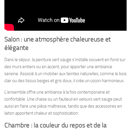
Salon : une atmosphère chaleureuse et
élégante
Dans le séjour, la peinture vert sauge s’installe souvent en fond sur
des murs entiers ou en accent, pour apporter une ambiance
sereine. Associé à un mobilier aux teintes naturelles, comme le bois
clair ou des tissus beiges et gris doux, il crée un cocon harmonieux.
L’ensemble offre une ambiance à la fois contemporaine et
confortable. Une chaise ou un fauteuil en velours vert sauge peut
aussi en faire une pièce maîtresse, tandis que des accessoires en
laiton apportent chaleur et sophistication.
Chambre : la couleur du repos et de la