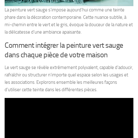
La peinture vert sauge s’impose aujourd’hui comme une teinte
phare dans la décoration contemporaine. Cette nuance subtile, à
mi-chemin entre le vert et le gris, évoque la douceur de la nature et
la délicatesse d’une ambiance apaisante.
Comment intégrer la peinture vert sauge
dans chaque pièce de votre maison
Le vert sauge se révèle extrêmement polyvalent, capable d’adoucir,
rafraîchir ou structurer n’importe quel espace selon les usages et
les associations. Explorons ensemble les meilleures façons
d’utiliser cette teinte dans les différentes pièces.