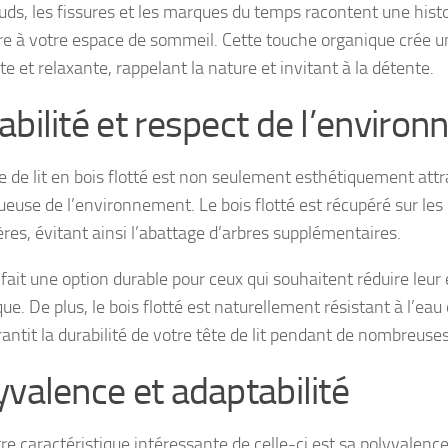
ds, les fissures et les marques du temps racontent une histo
re à votre espace de sommeil. Cette touche organique crée
e et relaxante, rappelant la nature et invitant à la détente.
abilité et respect de l’enviro
e de lit en bois flotté est non seulement esthétiquement att
ueuse de l’environnement. Le bois flotté est récupéré sur les 
ères, évitant ainsi l’abattage d’arbres supplémentaires.
 fait une option durable pour ceux qui souhaitent réduire leu
ue. De plus, le bois flotté est naturellement résistant à l’eau
rantit la durabilité de votre tête de lit pendant de nombreuse
yvalence et adaptabilité
e caractéristique intéressante de celle-ci est sa polyvalence.