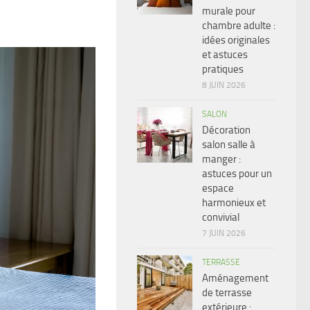
murale pour
chambre adulte :
idées originales
et astuces
pratiques
8 JUIN 2026
SALON
Décoration
salon salle à
manger :
astuces pour un
espace
harmonieux et
convivial
7 JUIN 2026
TERRASSE
Aménagement
de terrasse
extérieure :