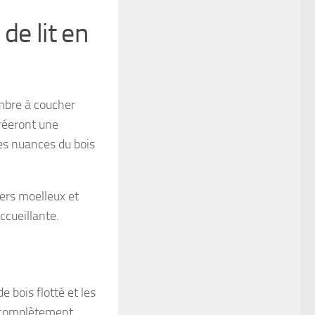
de lit en
ambre à coucher
créeront une
les nuances du bois
lers moelleux et
ccueillante.
e bois flotté et les
r complètement