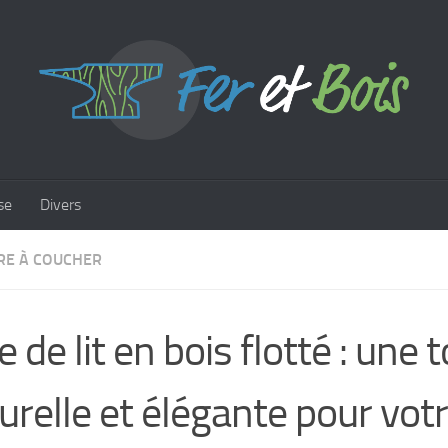
se
Divers
E À COUCHER
e de lit en bois flotté : une
urelle et élégante pour vot