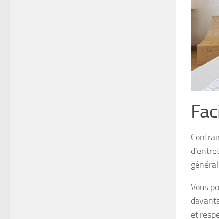
Faci
Contrair
d’entre
général
Vous po
davanta
et resp