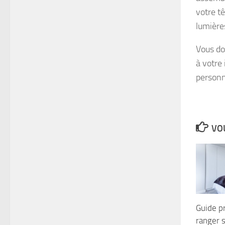
votre tê
lumière
Vous do
à votre 
personn
VOU
Guide p
ranger 