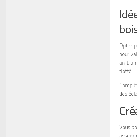
Idé
bois
Optez p
pour val
ambianc
flotté.
Complét
des écl
Créa
Vous pou
assembl