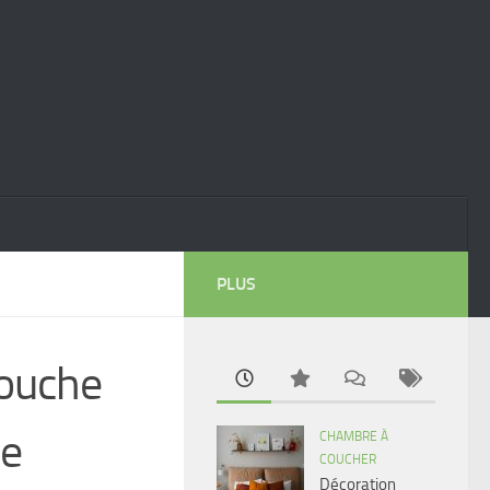
PLUS
 touche
re
CHAMBRE À
COUCHER
Décoration