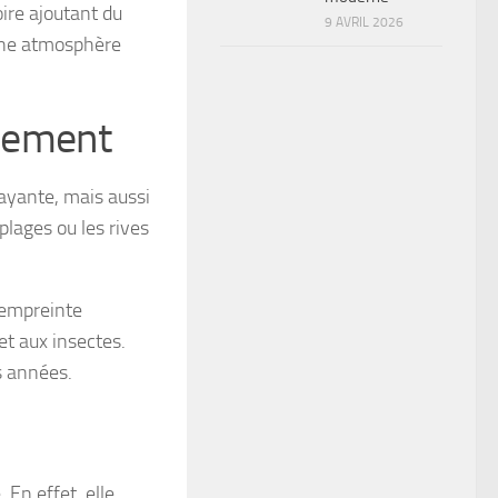
ire ajoutant du
9 AVRIL 2026
 une atmosphère
nnement
rayante, mais aussi
plages ou les rives
r empreinte
 et aux insectes.
s années.
 En effet, elle