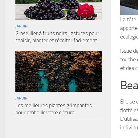
La tête 
JARDIN
apporte
Groseillier à fruits noirs : astuces pour
écologiq
choisir, planter et récolter facilement
Issue de
touche 
et des 
Beau
JARDIN
Elle se
Les meilleures plantes grimpantes
flotté 
pour embellir votre clôture
L’utilis
individ