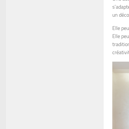
s’adapte
un déco
Elle pe
Elle pe
traditio
créativi