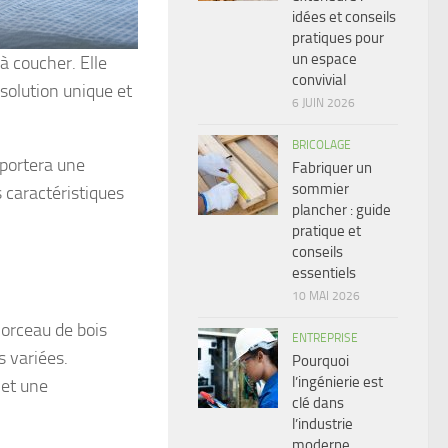
idées et conseils
pratiques pour
un espace
 à coucher. Elle
convivial
solution unique et
6 JUIN 2026
BRICOLAGE
apportera une
Fabriquer un
sommier
 caractéristiques
plancher : guide
pratique et
conseils
essentiels
10 MAI 2026
morceau de bois
ENTREPRISE
s variées.
Pourquoi
l’ingénierie est
 et une
clé dans
l’industrie
moderne