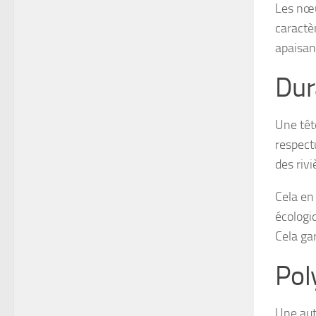
Les nœu
caractè
apaisant
Dur
Une têt
respect
des rivi
Cela en
écologiq
Cela ga
Pol
Une autr