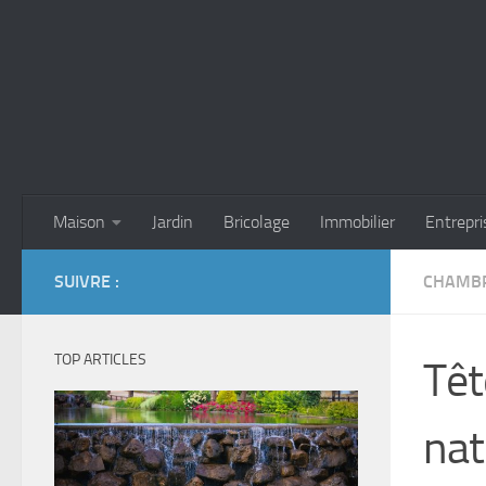
Skip to content
Maison
Jardin
Bricolage
Immobilier
Entrepri
SUIVRE :
CHAMBR
TOP ARTICLES
Têt
nat