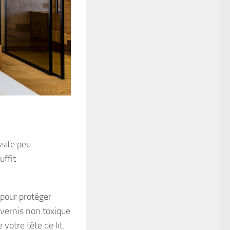
ssite peu
uffit
pour protéger
 vernis non toxique
votre tête de lit.