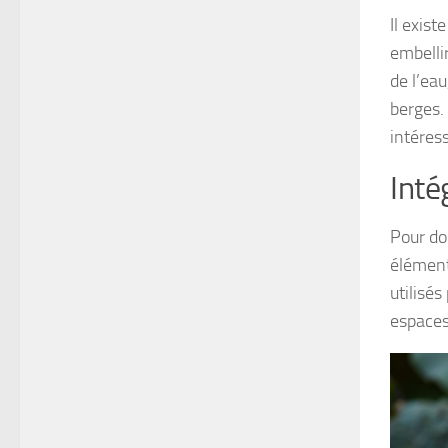
Il exist
embellir
de l’eau
berges.
intéres
Inté
Pour do
élément
utilisés
espaces