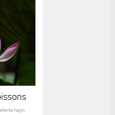
oissons
cellente façon