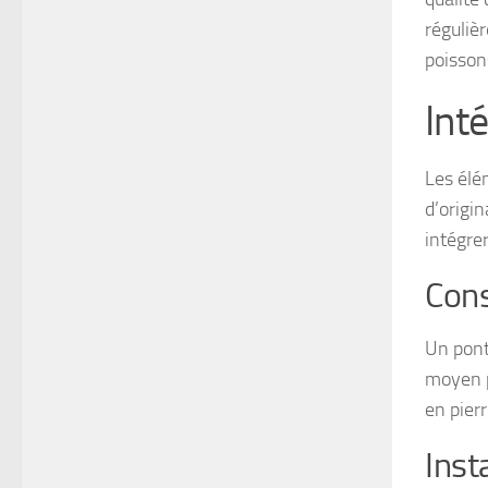
régulièr
poisson
Int
Les élé
d’origi
intégre
Cons
Un pont
moyen p
en pierr
Inst