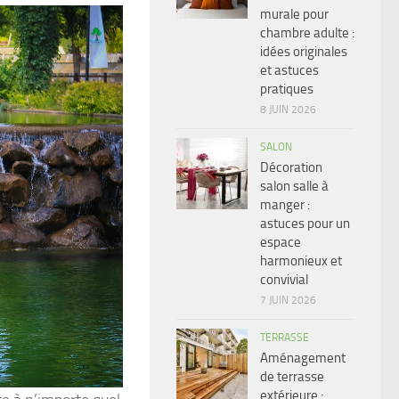
murale pour
chambre adulte :
idées originales
et astuces
pratiques
8 JUIN 2026
SALON
Décoration
salon salle à
manger :
astuces pour un
espace
harmonieux et
convivial
7 JUIN 2026
TERRASSE
Aménagement
de terrasse
extérieure :