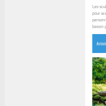
Les scu
pour ac
personn
bassin p
Articl