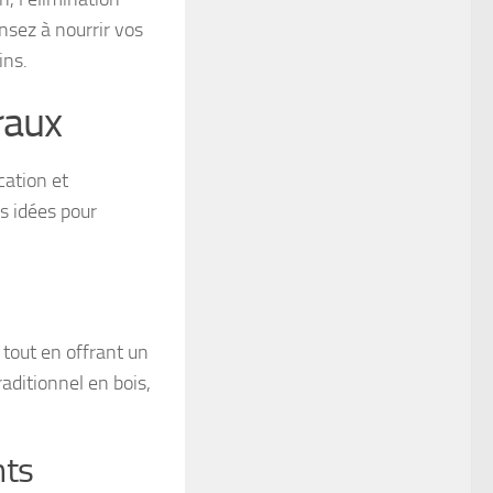
ensez à nourrir vos
ins.
raux
cation et
s idées pour
 tout en offrant un
aditionnel en bois,
nts