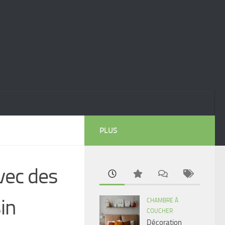
PLUS
vec des
in
CHAMBRE À
COUCHER
Décoration