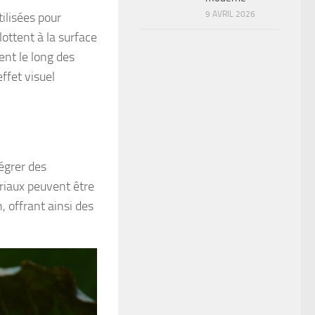
9 AVRIL 2026
tilisées pour
lottent à la surface
ent le long des
ffet visuel
égrer des
ériaux peuvent être
, offrant ainsi des