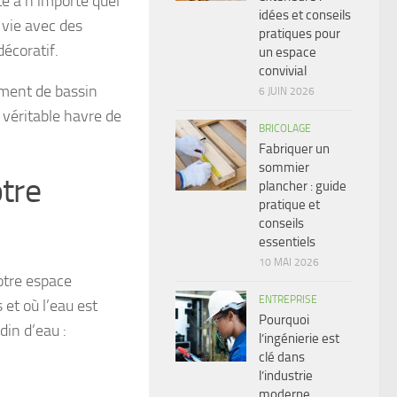
te à n’importe quel
idées et conseils
a vie avec des
pratiques pour
écoratif.
un espace
convivial
ement de bassin
6 JUIN 2026
 véritable havre de
BRICOLAGE
Fabriquer un
sommier
otre
plancher : guide
pratique et
conseils
essentiels
10 MAI 2026
otre espace
ENTREPRISE
 et où l’eau est
Pourquoi
din d’eau :
l’ingénierie est
clé dans
l’industrie
moderne