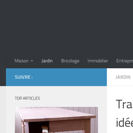
Skip to content
Maison
Jardin
Bricolage
Immobilier
Entrepri
SUIVRE :
JARDIN
TOP ARTICLES
Tra
idé