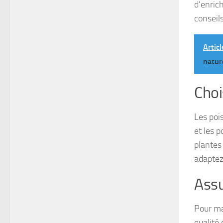
d’enrich
conseil
Articl
natur
Choi
Les poi
et les p
plantes
adaptez
Assu
Pour ma
qualité 