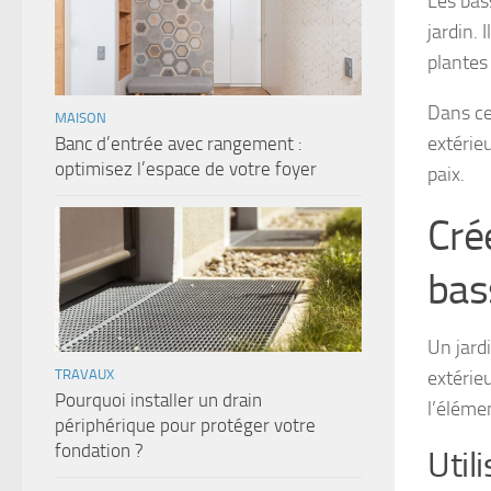
Les bas
jardin. 
plantes
Dans ce
MAISON
extérie
Banc d’entrée avec rangement :
optimisez l’espace de votre foyer
paix.
Cré
bas
Un jard
TRAVAUX
extérieu
Pourquoi installer un drain
l’élémen
périphérique pour protéger votre
fondation ?
Util