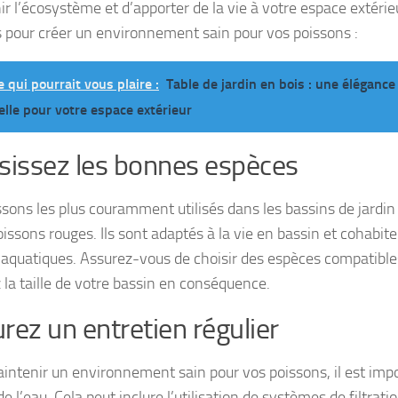
ir l’écosystème et d’apporter de la vie à votre espace extérie
s pour créer un environnement sain pour vos poissons :
e qui pourrait vous plaire :
Table de jardin en bois : une élégance
elle pour votre espace extérieur
sissez les bonnes espèces
ssons les plus couramment utilisés dans les bassins de jardin 
oissons rouges. Ils sont adaptés à la vie en bassin et cohabit
 aquatiques. Assurez-vous de choisir des espèces compatibles
 la taille de votre bassin en conséquence.
rez un entretien régulier
intenir un environnement sain pour vos poissons, il est impo
de l’eau. Cela peut inclure l’utilisation de systèmes de filtratio