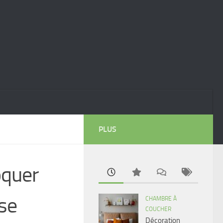
PLUS
oquer
 se
CHAMBRE À
COUCHER
Décoration