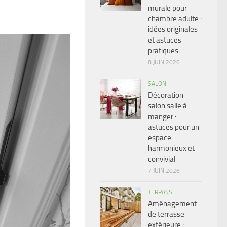
murale pour
chambre adulte :
idées originales
et astuces
pratiques
8 JUIN 2026
SALON
Décoration
salon salle à
manger :
astuces pour un
espace
harmonieux et
convivial
7 JUIN 2026
TERRASSE
Aménagement
de terrasse
extérieure :