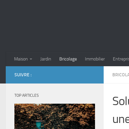
Skip to content
Maison
Jardin
Bricolage
Immobilier
Entrepri
SUIVRE :
BRICOL
TOP ARTICLES
Sol
une