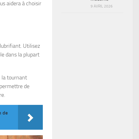
s aidera à choisir
9 AVRIL 2026
brifiant. Utilisez
le dans la plupart
n la tournant
t permettre de
re.
n de