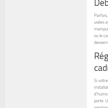
Déb
Parfois
usées av
manipule
ou le ca
desserr
Rég
cad
Si votre
install
d’humidi
porte. U
position