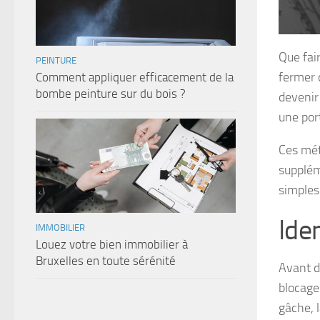
Que fai
PEINTURE
fermer c
Comment appliquer efficacement de la
bombe peinture sur du bois ?
devenir
une port
Ces mét
supplém
simples
Iden
IMMOBILIER
Louez votre bien immobilier à
Bruxelles en toute sérénité
Avant de
blocage
gâche, 