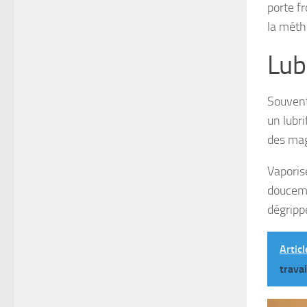
porte f
la méth
Lubr
Souvent
un lubr
des mag
Vaporise
doucemen
dégrippe
Articl
trava