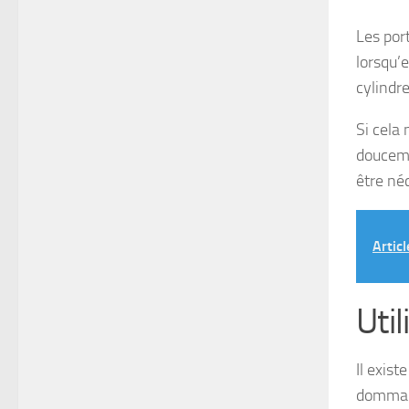
Les por
lorsqu’e
cylindr
Si cela
douceme
être néc
Articl
Util
Il exis
dommage