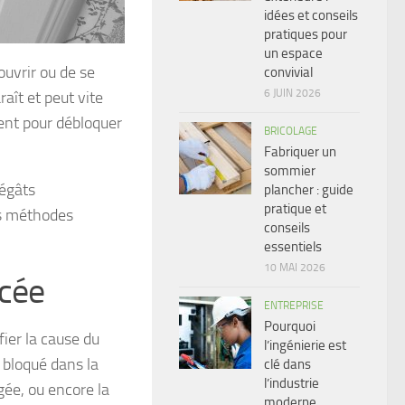
idées et conseils
pratiques pour
un espace
ouvrir ou de se
convivial
6 JUIN 2026
aît et peut vite
tent pour débloquer
BRICOLAGE
Fabriquer un
sommier
égâts
plancher : guide
pratique et
es méthodes
conseils
essentiels
10 MAI 2026
ncée
ENTREPRISE
Pourquoi
fier la cause du
l’ingénierie est
 bloqué dans la
clé dans
l’industrie
gée, ou encore la
moderne