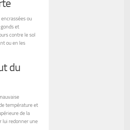
rte
t encrassées ou
s gonds et
ours contre le sol
ant ou en les
ut du
e mauvaise
 de température et
upérieure de la
r lui redonner une