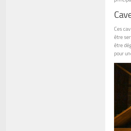
Cave
Ces cav
être ser
être dég
pour un