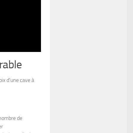
rable
oix d’une cave à
e nombre de
er