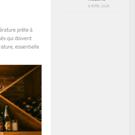
9 AVRIL 2026
érature prête à
sés qui doivent
ature, essentielle