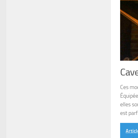
Cave
Ces mod
Équipée
elles s
est par
Articl