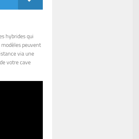
s hybrides qui
es modèles peuvent
istance via une
 de votre cave