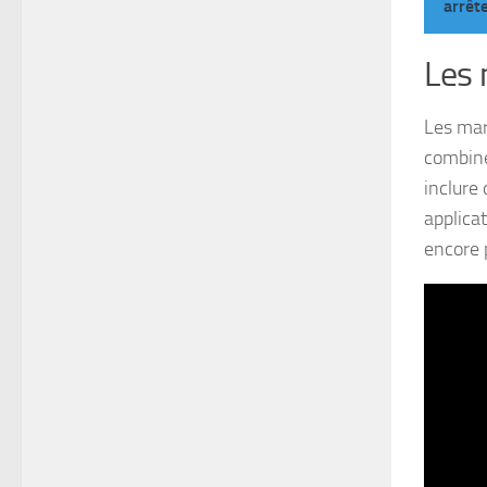
arrêt
Les 
Les mar
combine
inclure
applica
encore p