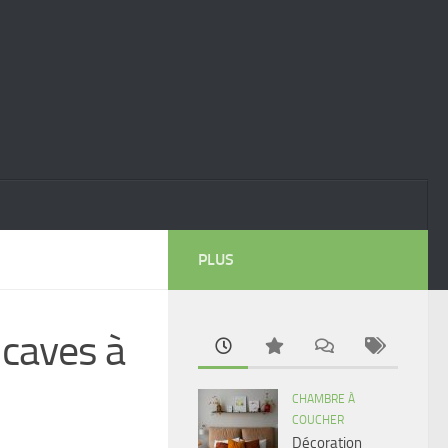
PLUS
s caves à
CHAMBRE À
COUCHER
Décoration