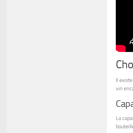
Cho
Il exis
vin enc
Capa
La capa
bouteil