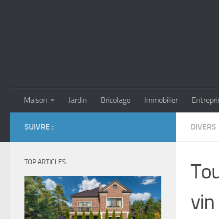
Skip to content
Maison
Jardin
Bricolage
Immobilier
Entrepri
SUIVRE :
DIVERS
TOP ARTICLES
Tou
vin