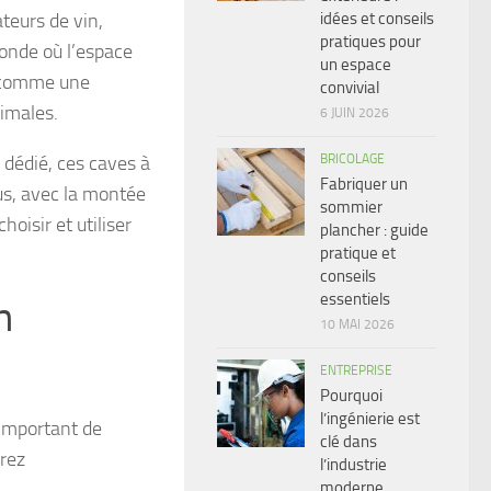
idées et conseils
teurs de vin,
pratiques pour
monde où l’espace
un espace
t comme une
convivial
timales.
6 JUIN 2026
BRICOLAGE
dédié, ces caves à
Fabriquer un
lus, avec la montée
sommier
oisir et utiliser
plancher : guide
pratique et
conseils
essentiels
n
10 MAI 2026
ENTREPRISE
Pourquoi
l’ingénierie est
 important de
clé dans
erez
l’industrie
moderne