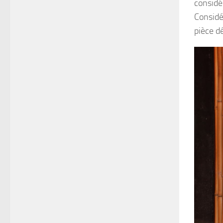
considér
Considé
pièce d