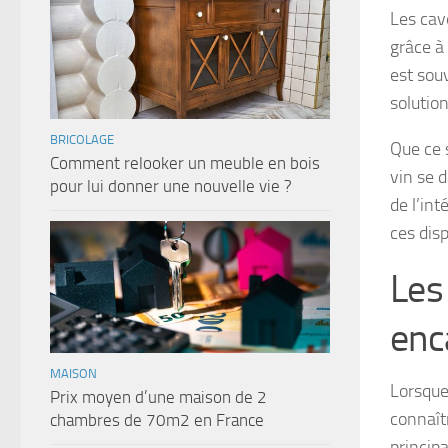
Les cav
grâce à
est sou
solutio
BRICOLAGE
Que ce 
Comment relooker un meuble en bois
vin se d
pour lui donner une nouvelle vie ?
de l’int
ces disp
Les
enc
MAISON
Lorsque
Prix moyen d’une maison de 2
connaît
chambres de 70m2 en France
princip