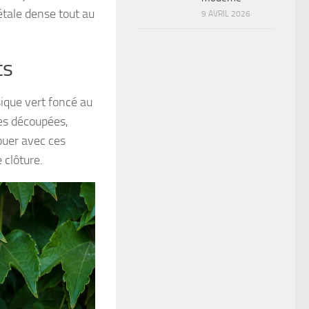
étale dense tout au
9 AVRIL 2026
ts
ssique vert foncé au
es découpées,
ouer avec ces
 clôture.