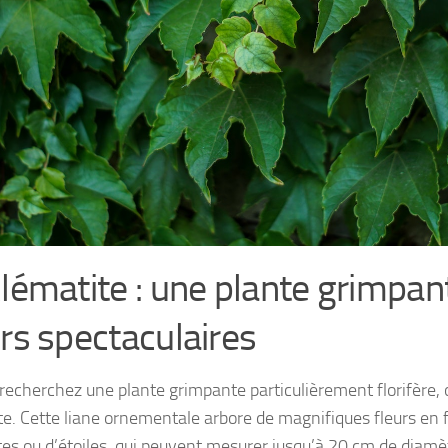
clématite : une plante grimpan
urs spectaculaires
 recherchez une plante grimpante particulièrement florifère, 
te. Cette liane ornementale arbore de magnifiques fleurs en
tes ou d’étoiles, qui peuvent mesurer jusqu’à 20 cm de diamèt