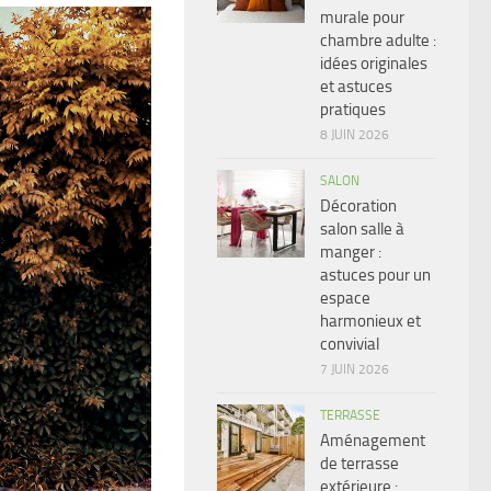
murale pour
chambre adulte :
idées originales
et astuces
pratiques
8 JUIN 2026
SALON
Décoration
salon salle à
manger :
astuces pour un
espace
harmonieux et
convivial
7 JUIN 2026
TERRASSE
Aménagement
de terrasse
extérieure :