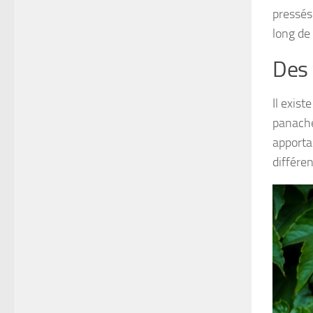
pressés
long de
Des 
Il exist
panaché
apporta
différen