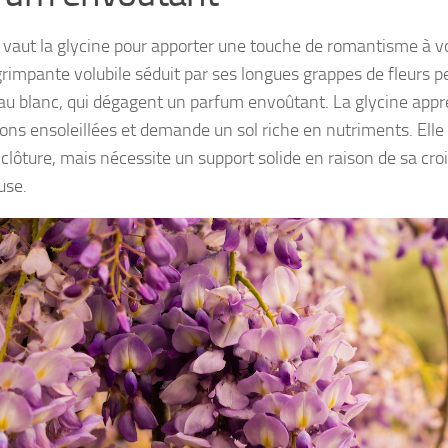
 vaut la glycine pour apporter une touche de romantisme à vo
grimpante volubile séduit par ses longues grappes de fleurs p
u blanc, qui dégagent un parfum envoûtant. La glycine appré
ions ensoleillées et demande un sol riche en nutriments. Elle 
 clôture, mais nécessite un support solide en raison de sa cr
use.