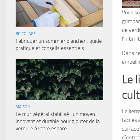
Vous sou
grimpan
de verd
BRICOLAGE
l’intimi
Fabriquer un sommier plancher : guide
pratique et conseils essentiels
Dans ce
embellir
Le l
cult
MAISON
Le lierr
Le mur végétal stabilisé : un moyen
faciles
innovant et durable pour ajouter de la
verdure à votre espace
surface
d’entret