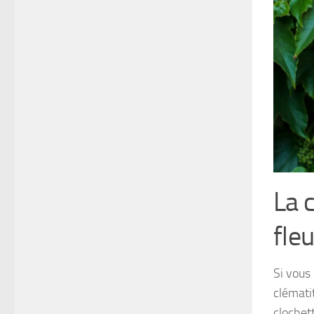
La 
fle
Si vous
clémati
clochet