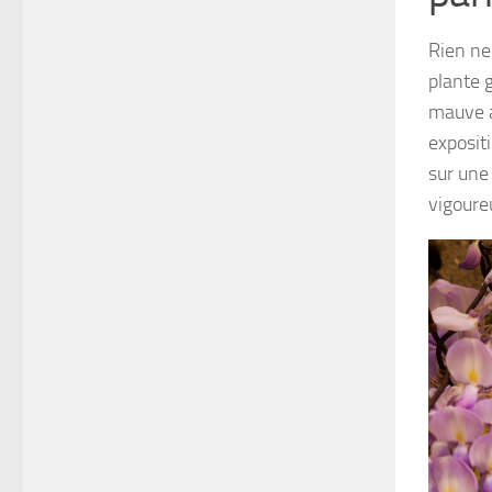
Rien ne
plante 
mauve a
exposit
sur une
vigoure