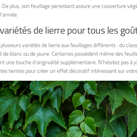
. De plus, son feuillage persistant assure une couverture vég
 l’année.
variétés de lierre pour tous les goû
e plusieurs variétés de lierre aux feuillages différents : du cla
 de blanc ou de jaune. Certaines possèdent même des feuill
nt une touche d’originalité supplémentaire. N’hésitez pas à j
tes teintes pour créer un effet décoratif intéressant sur votre