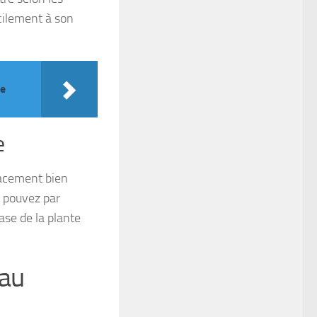
acilement à son
te
e
lacement bien
s pouvez par
ase de la plante
 au