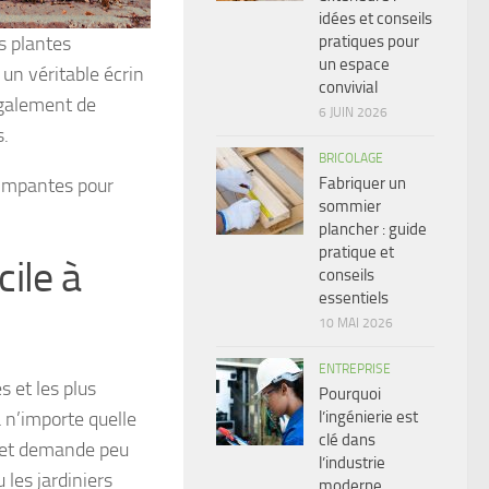
idées et conseils
pratiques pour
s plantes
un espace
un véritable écrin
convivial
également de
6 JUIN 2026
s.
BRICOLAGE
Fabriquer un
rimpantes pour
sommier
plancher : guide
pratique et
cile à
conseils
essentiels
10 MAI 2026
ENTREPRISE
s et les plus
Pourquoi
l’ingénierie est
à n’importe quelle
clé dans
id et demande peu
l’industrie
 les jardiniers
moderne