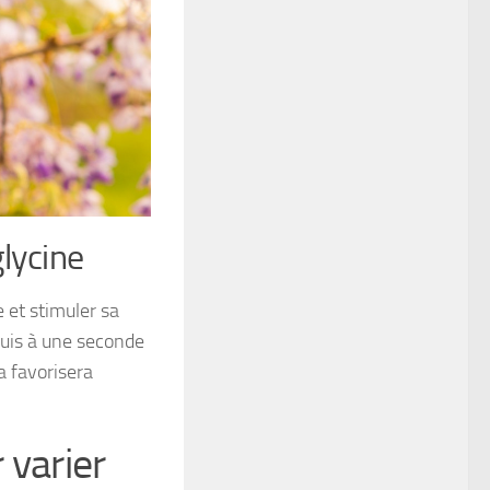
glycine
e et stimuler sa
 puis à une seconde
a favorisera
 varier