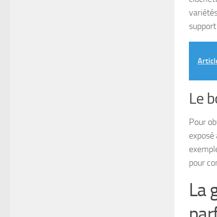
variété
support 
Articl
Le b
Pour ob
exposé a
exemple 
pour co
La 
par