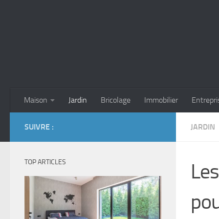
Skip to content
Maison
Jardin
Bricolage
Immobilier
Entrepri
SUIVRE :
JARDIN
TOP ARTICLES
Les
pou