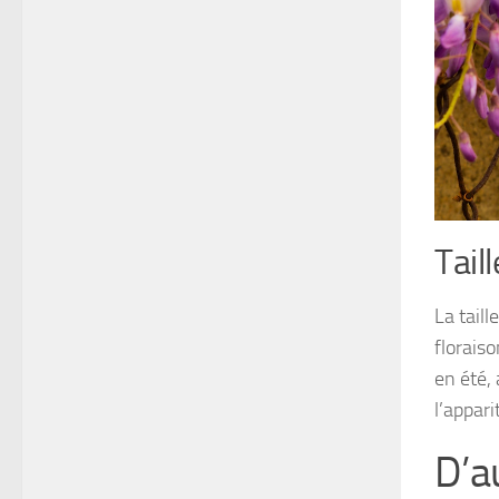
Tail
La taill
floraiso
en été, 
l’appari
D’a